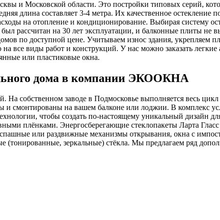
вы и Московской области. Это постройки типовых серий, котор
редняя длина составляет 3-4 метра. Их качественное остеклени
асходы на отопление и кондиционирование. Выбирая систему ос
Р был рассчитан на 30 лет эксплуатации, и балконные плиты 
омов по доступной цене. Учитываем износ здания, укрепляем п
на все виды работ и конструкций. У нас можно заказать легкие
янные или пластиковые окна.
ельного дома в компании ЭКООКНА
 На собственном заводе в Подмосковье выполняется весь цикл р
ены и смонтированы на вашем балконе или лоджии. В комплекс у
ехнологии, чтобы создать по-настоящему уникальный дизайн дл
тивными плёнками. Энергосберегающие стеклопакеты Ларта Глас
спашные или раздвижные механизмы открывания, окна с импостом
е (тонированные, зеркальные) стёкла. Мы предлагаем ряд дополн