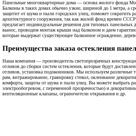
Панельные многоквартирные дома — основа жилого фонда Моск
Балконы в таких домах обычно узкие, шириной до 1 метра, а с
защитит от шума и пыли городских улиц, поможет сократить р
архитектурного сооружения, так как жилой фонд времен ССС
предлагает индивидуальные решения для типовых панельных д
вынос, проводим монтаж крыши над балконом и даем гарантию 
которые выдержат существующее балконное ограждение, дерев
Преимущества заказа остекления пан
Наша компания — производитель светопрозрачных конструкций.
отливов до сборки систем остекления, которые будут доставл
отливов, установка подоконников. Мы используем различные т
рам, витражирование, гравировку стекол, оклеивание декора
комфорта, защиты от шума и пыли улиц. Вы можете выбрать ра
электрообогревом, с переменной прозрачностью) и декоративны
вентиляционные клапаны, ограничители открывания и др.