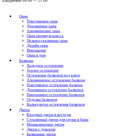
Ежедневно 09:00 — 21:00
Окна
Пластиковые окна
Деревянные окна
Алюминиевые окна
Окна премиум-класса
Цельностеклянные окна
Дизайн окна
Инновации
Окна в дом
Балконы
Холодное остекление
Теплое остекление
Остекление балконов под ключ
Алюминиевое остекление балкона
Пластиковое остекление балкона
Деревянное остекление балконов
Панорамное остекление балконов
Отделка балконов
Калькулятор остекления балконов
Двери
Входные двери в коттедж
Стеклянные двери для сауны и бани
Межкомнатные двери
Двери с декором
Балконные двери