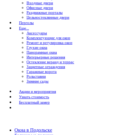
Входные двери
Офисные двери
Раздвижные порталы
Цельностеклянные двери
Перголы
Еще...
Аксессуары
Комплектующие для окон
Ремонт и регулировка окон
Глухие окна
Панорамные окна
Интерьерные решения
Остекление веранд и террас
Защитные ограждения
Гаражные ворота
Рольставни
Зимние сады
Акции и мероприятия
Узнать стоимость
Бесплатный замер
Окна в Подольске