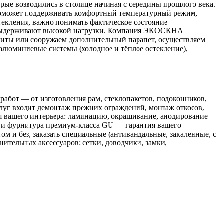
ые возводились в столице начиная с середины прошлого века.
е поможет поддерживать комфортный температурный режим,
текления, важно понимать фактическое состояние
не выдерживают высокой нагрузки. Компания ЭКООКНА
литы или сооружаем дополнительный парапет, осуществляем
 алюминиевые системы (холодное и тёплое остекление),
абот — от изготовления рам, стеклопакетов, подоконников,
слуг входит демонтаж прежних ограждений, монтаж откосов,
я вашего интерьера: ламинацию, окрашивание, анодирование
с и фурнитура премиум-класса GU — гарантия вашего
 и без, заказать специальные (антивандальные, закаленные, с
ительных аксессуаров: сетки, доводчики, замки,