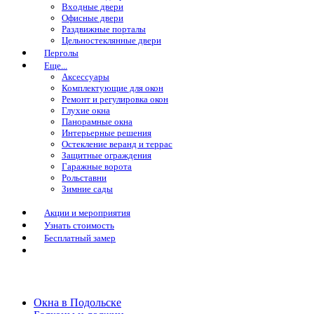
Входные двери
Офисные двери
Раздвижные порталы
Цельностеклянные двери
Перголы
Еще...
Аксессуары
Комплектующие для окон
Ремонт и регулировка окон
Глухие окна
Панорамные окна
Интерьерные решения
Остекление веранд и террас
Защитные ограждения
Гаражные ворота
Рольставни
Зимние сады
Акции и мероприятия
Узнать стоимость
Бесплатный замер
Окна в Подольске