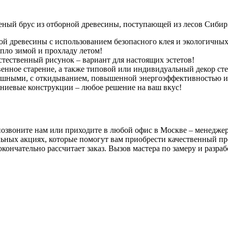
еный брус из отборной древесины, поступающей из лесов Сибири
ной древесины с использованием безопасного клея и экологичных
пло зимой и прохладу летом!
тественный рисунок – вариант для настоящих эстетов!
енное старение, а также типовой или индивидуальный декор сте
ашными, с откидыванием, повышенной энергоэффективностью и
иниевые конструкции – любое решение на ваш вкус!
 позвоните нам или приходите в любой офис в Москве – менедж
льных акциях, которые помогут вам приобрести качественный пр
 окончательно рассчитает заказ. Вызов мастера по замеру и разр