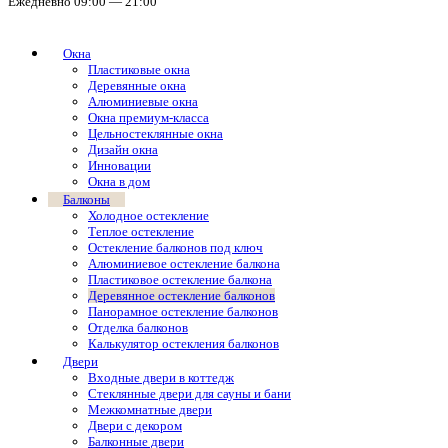
Ежедневно 09:00 — 21:00
Окна
Пластиковые окна
Деревянные окна
Алюминиевые окна
Окна премиум-класса
Цельностеклянные окна
Дизайн окна
Инновации
Окна в дом
Балконы
Холодное остекление
Теплое остекление
Остекление балконов под ключ
Алюминиевое остекление балкона
Пластиковое остекление балкона
Деревянное остекление балконов
Панорамное остекление балконов
Отделка балконов
Калькулятор остекления балконов
Двери
Входные двери в коттедж
Стеклянные двери для сауны и бани
Межкомнатные двери
Двери с декором
Балконные двери