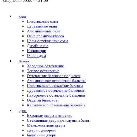
Ежедневно 09:00 — 21:00
Окна
Пластиковые окна
Деревянные окна
Алюминиевые окна
Окна премиум-класса
Цельностеклянные окна
Дизайн окна
Инновации
Окна в дом
Балконы
Холодное остекление
Теплое остекление
Остекление балконов под ключ
Алюминиевое остекление балкона
Пластиковое остекление балкона
Деревянное остекление балконов
Панорамное остекление балконов
Отделка балконов
Калькулятор остекления балконов
Двери
Входные двери в коттедж
Стеклянные двери для сауны и бани
Межкомнатные двери
Двери с декором
Балконные двери