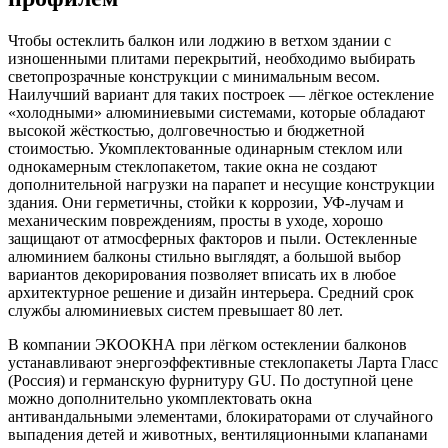
Чтобы остеклить балкон или лоджию в ветхом здании с
изношенными плитами перекрытий, необходимо выбирать
светопрозрачные конструкции с минимальным весом.
Наилучший вариант для таких построек — лёгкое остекление
«холодными» алюминиевыми системами, которые обладают
высокой жёсткостью, долговечностью и бюджетной
стоимостью. Укомплектованные одинарным стеклом или
однокамерным стеклопакетом, такие окна не создают
дополнительной нагрузки на парапет и несущие конструкции
здания. Они герметичны, стойки к коррозии, УФ-лучам и
механическим повреждениям, просты в уходе, хорошо
защищают от атмосферных факторов и пыли. Остекленные
алюминием балконы стильно выглядят, а большой выбор
вариантов декорирования позволяет вписать их в любое
архитектурное решение и дизайн интерьера. Средний срок
службы алюминиевых систем превышает 80 лет.
В компании ЭКООКНА при лёгком остеклении балконов
устанавливают энергоэффективные стеклопакеты Ларта Гласс
(Россия) и германскую фурнитуру GU. По доступной цене
можно дополнительно укомплектовать окна
антивандальными элементами, блокираторами от случайного
выпадения детей и животных, вентиляционными клапанами