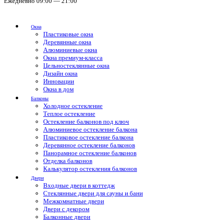
Ежедневно 09:00 — 21:00
Окна
Пластиковые окна
Деревянные окна
Алюминиевые окна
Окна премиум-класса
Цельностеклянные окна
Дизайн окна
Инновации
Окна в дом
Балконы
Холодное остекление
Теплое остекление
Остекление балконов под ключ
Алюминиевое остекление балкона
Пластиковое остекление балкона
Деревянное остекление балконов
Панорамное остекление балконов
Отделка балконов
Калькулятор остекления балконов
Двери
Входные двери в коттедж
Стеклянные двери для сауны и бани
Межкомнатные двери
Двери с декором
Балконные двери