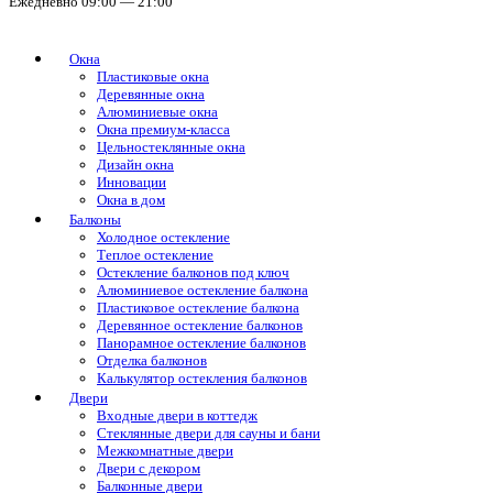
Ежедневно 09:00 — 21:00
Окна
Пластиковые окна
Деревянные окна
Алюминиевые окна
Окна премиум-класса
Цельностеклянные окна
Дизайн окна
Инновации
Окна в дом
Балконы
Холодное остекление
Теплое остекление
Остекление балконов под ключ
Алюминиевое остекление балкона
Пластиковое остекление балкона
Деревянное остекление балконов
Панорамное остекление балконов
Отделка балконов
Калькулятор остекления балконов
Двери
Входные двери в коттедж
Стеклянные двери для сауны и бани
Межкомнатные двери
Двери с декором
Балконные двери