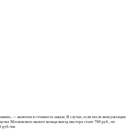
кино, — включен в стоимость заказа. В случае, если после консультации
делах Московского малого кольца выезд мастера стоит 700 руб., по
 руб./км.