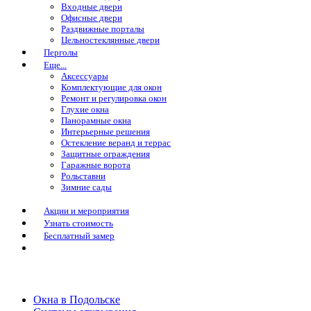
Входные двери
Офисные двери
Раздвижные порталы
Цельностеклянные двери
Перголы
Еще...
Аксессуары
Комплектующие для окон
Ремонт и регулировка окон
Глухие окна
Панорамные окна
Интерьерные решения
Остекление веранд и террас
Защитные ограждения
Гаражные ворота
Рольставни
Зимние сады
Акции и мероприятия
Узнать стоимость
Бесплатный замер
Окна в Подольске