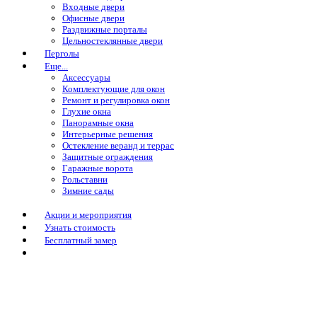
Входные двери
Офисные двери
Раздвижные порталы
Цельностеклянные двери
Перголы
Еще...
Аксессуары
Комплектующие для окон
Ремонт и регулировка окон
Глухие окна
Панорамные окна
Интерьерные решения
Остекление веранд и террас
Защитные ограждения
Гаражные ворота
Рольставни
Зимние сады
Акции и мероприятия
Узнать стоимость
Бесплатный замер