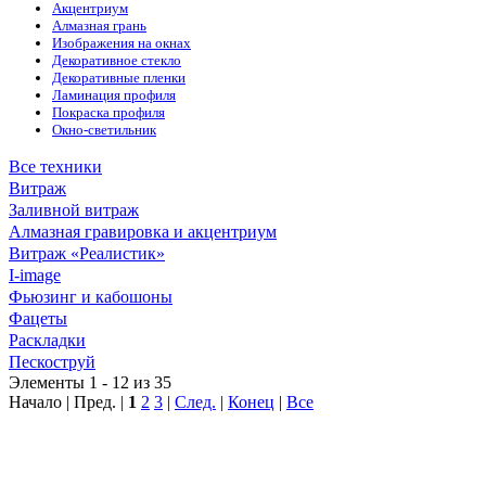
Акцентриум
Алмазная грань
Изображения на окнах
Декоративное стекло
Декоративные пленки
Ламинация профиля
Покраска профиля
Окно-светильник
Все техники
Витраж
Заливной витраж
Алмазная гравировка и акцентриум
Витраж «Реалистик»
I-image
Фьюзинг и кабошоны
Фацеты
Раскладки
Пескоструй
Элементы 1 - 12 из 35
Начало | Пред. |
1
2
3
|
След.
|
Конец
|
Все