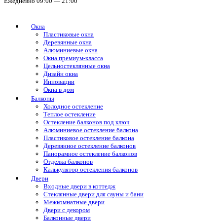
Ежедневно 09:00 — 21:00
Окна
Пластиковые окна
Деревянные окна
Алюминиевые окна
Окна премиум-класса
Цельностеклянные окна
Дизайн окна
Инновации
Окна в дом
Балконы
Холодное остекление
Теплое остекление
Остекление балконов под ключ
Алюминиевое остекление балкона
Пластиковое остекление балкона
Деревянное остекление балконов
Панорамное остекление балконов
Отделка балконов
Калькулятор остекления балконов
Двери
Входные двери в коттедж
Стеклянные двери для сауны и бани
Межкомнатные двери
Двери с декором
Балконные двери