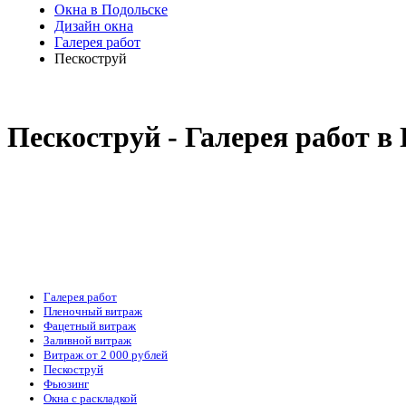
Окна в Подольске
Дизайн окна
Галерея работ
Пескоструй
Пескоструй - Галерея работ в
Галерея работ
Пленочный витраж
Фацетный витраж
Заливной витраж
Витраж от 2 000 рублей
Пескоструй
Фьюзинг
Окна с раскладкой