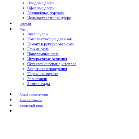
Входные двери
Офисные двери
Раздвижные порталы
Цельностеклянные двери
Перголы
Еще...
Аксессуары
Комплектующие для окон
Ремонт и регулировка окон
Глухие окна
Панорамные окна
Интерьерные решения
Остекление веранд и террас
Защитные ограждения
Гаражные ворота
Рольставни
Зимние сады
Акции и мероприятия
Узнать стоимость
Бесплатный замер