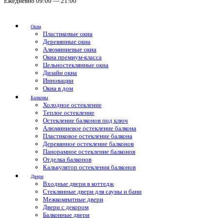
Ежедневно 09:00 — 21:00
Окна
Пластиковые окна
Деревянные окна
Алюминиевые окна
Окна премиум-класса
Цельностеклянные окна
Дизайн окна
Инновации
Окна в дом
Балконы
Холодное остекление
Теплое остекление
Остекление балконов под ключ
Алюминиевое остекление балкона
Пластиковое остекление балкона
Деревянное остекление балконов
Панорамное остекление балконов
Отделка балконов
Калькулятор остекления балконов
Двери
Входные двери в коттедж
Стеклянные двери для сауны и бани
Межкомнатные двери
Двери с декором
Балконные двери