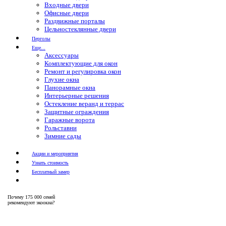
Входные двери
Офисные двери
Раздвижные порталы
Цельностеклянные двери
Перголы
Еще...
Аксессуары
Комплектующие для окон
Ремонт и регулировка окон
Глухие окна
Панорамные окна
Интерьерные решения
Остекление веранд и террас
Защитные ограждения
Гаражные ворота
Рольставни
Зимние сады
Акции и мероприятия
Узнать стоимость
Бесплатный замер
Почему
175 000 семей
рекомендуют экоокна?