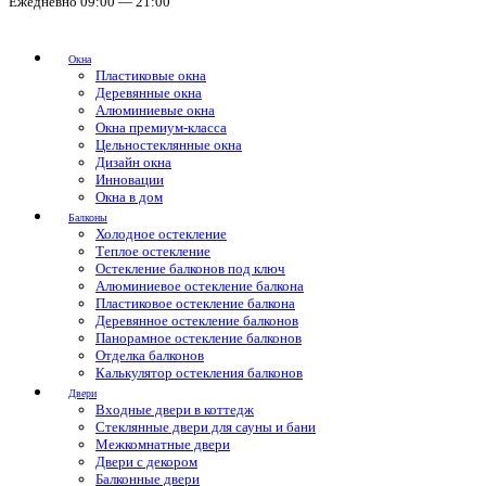
Ежедневно 09:00 — 21:00
Окна
Пластиковые окна
Деревянные окна
Алюминиевые окна
Окна премиум-класса
Цельностеклянные окна
Дизайн окна
Инновации
Окна в дом
Балконы
Холодное остекление
Теплое остекление
Остекление балконов под ключ
Алюминиевое остекление балкона
Пластиковое остекление балкона
Деревянное остекление балконов
Панорамное остекление балконов
Отделка балконов
Калькулятор остекления балконов
Двери
Входные двери в коттедж
Стеклянные двери для сауны и бани
Межкомнатные двери
Двери с декором
Балконные двери