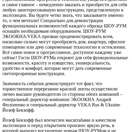
и самое главное – немедленно заказать и приобрести для себя
любую заинтересовавшую конструкцию, представленную в
экспозиции. Вы будете четко знать, что заказываете именно
то, о чем мечтали! Специально для демонстрации
функциональных возможностей каждого образца ШОУ-РУМ
оснащён необходимым оборудованием. ШОУ-РУМ
ЭКООКНА/VEKA призван продемонстрировать всем,
насколько сильно могут преобразить дом, квартиру, офисное
помещение или дачу современные технологии в остеклении.
Всё самое новое и прогрессивное, доступное каждому уже
сейчас! Гости ШОУ-РУМа откроют для себя функциональные
возможности, красоту и изящество, универсальность,
удобство и комфорт, которые могут дать современные
светопрозрачные конструкции.
Значимость события демонстрирует тот факт, что
торжественное перерезание красной ленты осуществили
лично высшие руководители со стороны обеих компаний –
генеральный директор компании ЭКООКНА Андрей
Филоненко и генеральный директор VEKA Rus & Ukraine
Йозеф Бекхофф.
Йозеф Бекхофф был впечатлен масштабами и качеством
экспозиции и перед открытием произнес яркую речь, в
которой выразил восхищение новым ШОУ-РУМом и не