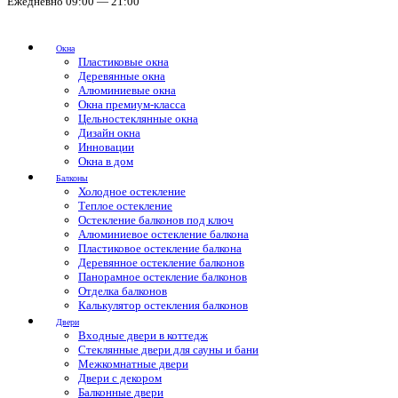
Ежедневно 09:00 — 21:00
Окна
Пластиковые окна
Деревянные окна
Алюминиевые окна
Окна премиум-класса
Цельностеклянные окна
Дизайн окна
Инновации
Окна в дом
Балконы
Холодное остекление
Теплое остекление
Остекление балконов под ключ
Алюминиевое остекление балкона
Пластиковое остекление балкона
Деревянное остекление балконов
Панорамное остекление балконов
Отделка балконов
Калькулятор остекления балконов
Двери
Входные двери в коттедж
Стеклянные двери для сауны и бани
Межкомнатные двери
Двери с декором
Балконные двери