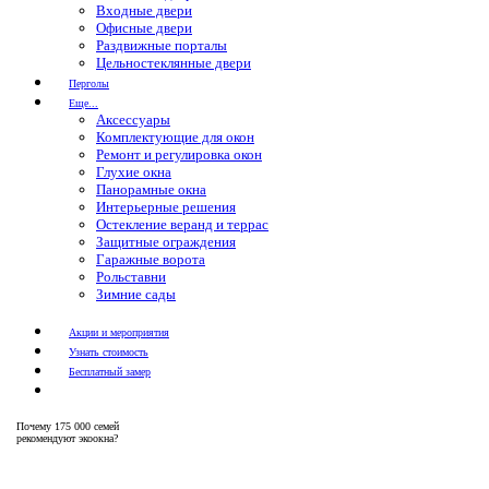
Входные двери
Офисные двери
Раздвижные порталы
Цельностеклянные двери
Перголы
Еще...
Аксессуары
Комплектующие для окон
Ремонт и регулировка окон
Глухие окна
Панорамные окна
Интерьерные решения
Остекление веранд и террас
Защитные ограждения
Гаражные ворота
Рольставни
Зимние сады
Акции и мероприятия
Узнать стоимость
Бесплатный замер
Почему
175 000 семей
рекомендуют экоокна?