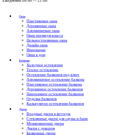
Ежедневно 09:00 — 21:00
Окна
Пластиковые окна
Деревянные окна
Алюминиевые окна
Окна премиум-класса
Цельностеклянные окна
Дизайн окна
Инновации
Окна в дом
Балконы
Холодное остекление
Теплое остекление
Остекление балконов под ключ
Алюминиевое остекление балкона
Пластиковое остекление балкона
Деревянное остекление балконов
Панорамное остекление балконов
Отделка балконов
Калькулятор остекления балконов
Двери
Входные двери в коттедж
Стеклянные двери для сауны и бани
Межкомнатные двери
Двери с декором
Балконные двери