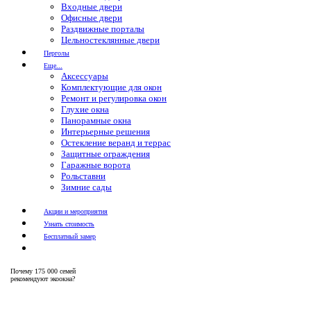
Входные двери
Офисные двери
Раздвижные порталы
Цельностеклянные двери
Перголы
Еще...
Аксессуары
Комплектующие для окон
Ремонт и регулировка окон
Глухие окна
Панорамные окна
Интерьерные решения
Остекление веранд и террас
Защитные ограждения
Гаражные ворота
Рольставни
Зимние сады
Акции и мероприятия
Узнать стоимость
Бесплатный замер
Почему
175 000 семей
рекомендуют экоокна?