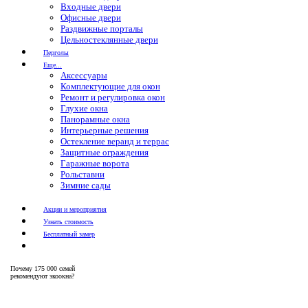
Входные двери
Офисные двери
Раздвижные порталы
Цельностеклянные двери
Перголы
Еще...
Аксессуары
Комплектующие для окон
Ремонт и регулировка окон
Глухие окна
Панорамные окна
Интерьерные решения
Остекление веранд и террас
Защитные ограждения
Гаражные ворота
Рольставни
Зимние сады
Акции и мероприятия
Узнать стоимость
Бесплатный замер
Почему
175 000 семей
рекомендуют экоокна?