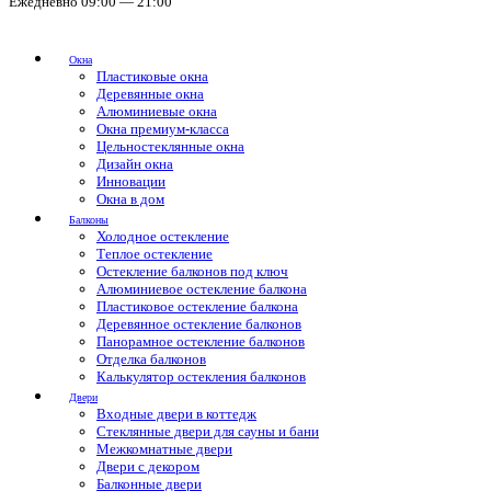
Ежедневно 09:00 — 21:00
Окна
Пластиковые окна
Деревянные окна
Алюминиевые окна
Окна премиум-класса
Цельностеклянные окна
Дизайн окна
Инновации
Окна в дом
Балконы
Холодное остекление
Теплое остекление
Остекление балконов под ключ
Алюминиевое остекление балкона
Пластиковое остекление балкона
Деревянное остекление балконов
Панорамное остекление балконов
Отделка балконов
Калькулятор остекления балконов
Двери
Входные двери в коттедж
Стеклянные двери для сауны и бани
Межкомнатные двери
Двери с декором
Балконные двери